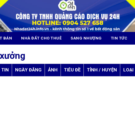
T BÁN
NHÀ ĐẤT CHO THUÊ
SANG NHƯỢNG
TIN TỨC
 xưởng
 TIN
NGÀY ĐĂNG
ẢNH
TIÊU ĐỀ
TỈNH / HUYỆN
LOẠI