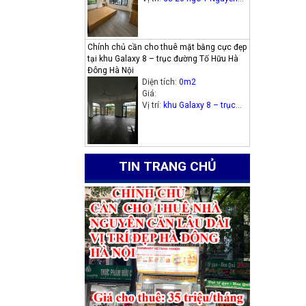
Thị Định, phường Trung
Hòa, quận Cầu Giấy.
Chính chủ cần cho thuê mặt bằng cực đẹp
tại khu Galaxy 8 – trục đường Tố Hữu Hà
Đông Hà Nội
Diện tích:
0m2
Giá:
Vị trí:
khu Galaxy 8 – trục
đường Tố Hữu Hà Đông Hà
Nội
TIN TRANG CHỦ