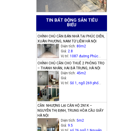
TIN BẤT ĐỘNG SẢN TIÊU
BIỂU
CHÍNH CHỦ CẦN BÁN NHÀ TẠI PHÚC DIỄN,
XUÂN PHƯƠNG, NAM TỪ LIÊM HÀ NỘI
Diện tích:
80m2
Giá:
2.8
Vị trí:
1087 đường Phúc
Diễn, phường Xuân Phương,
CHÍNH CHỦ CẦN CHO THUÊ 2 PHÒNG TRỌ
quận Nam Từ Liêm, Hà Nội
– THANH NHÀN, HAI BÀ TRƯNG, HÀ NỘI
Diện tích:
45m2
Giá:
Vị trí:
Số 1, ngõ 269 phố
Thanh Nhàn (phường Thanh
Nhàn cũ), quận Hai Bà
Trưng
CẦN NHƯỢNG LẠI CĂN HỘ 2N1K –
NGUYỄN THỊ ĐỊNH, TRUNG HÒA CẦU GIẤY
HÀ NỘI
Diện tích:
5m2
Giá:
9.5
Vị trí:
số 26 ngõ 1 Nguyễn