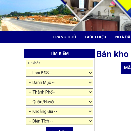
TRANG CHỦ
GIỚI THIỆU
NHÀ ĐẤ
Bán kho
TÌM KIẾM
MÃ